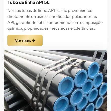
Tubo de linha API 5L
Nossos tubos de linha API 5L são provenientes
diretamente de usinas certificadas pelas normas
API, garantindo total conformidade em composição
química, propriedades mecânicas e tolerâncias
dimensionais para classes que vão de B a X80. Os
tubos de linha API 5L possuem boa soldabilidade e
Ver mais →
adaptabilidade construtiva, assegurando eficiência
na instalação de dutos e segurança operacional a
longo prazo, tornando-os um material essencial
para o transporte de petróleo e gás.