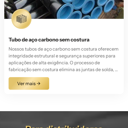
Tubo de aço carbono sem costura
Nossos tubos de aço carbono sem costura oferecem
integridade estrutural e segurança superiores para
aplicações de alta exigência. O processo de
fabricação sem costura elimina as juntas de solda, o
ponto mais frágil em tubos soldados, garantindo
excepcional contenção de pressão e resistência
Ver mais →
uniforme em toda a sua extensão. Isso os torna
ideais para serviços críticos em petróleo e gás,
geração de energia e máquinas de alta
especificação. Fornecemos tubos sem costura em
uma ampla gama de classes, incluindo ASTM A106 e
A53, com controle preciso sobre a espessura da